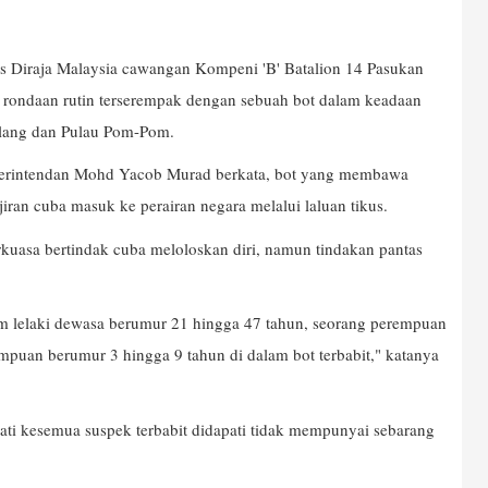
is Diraja Malaysia cawangan Kompeni 'B' Batalion 14 Pasukan
ondaan rutin terserempak dengan sebuah bot dalam keadaan
ulang dan Pulau Pom-Pom.
perintendan Mohd Yacob Murad berkata, bot yang membawa
jiran cuba masuk ke perairan negara melalui laluan tikus.
kuasa bertindak cuba meloloskan diri, namun tindakan pantas
am lelaki dewasa berumur 21 hingga 47 tahun, seorang perempuan
empuan berumur 3 hingga 9 tahun di dalam bot terbabit," katanya
ti kesemua suspek terbabit didapati tidak mempunyai sebarang